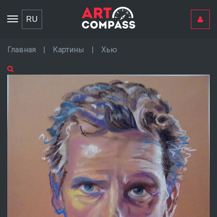
Toggle
RU
navigation
Главная
|
Картины
|
Хью