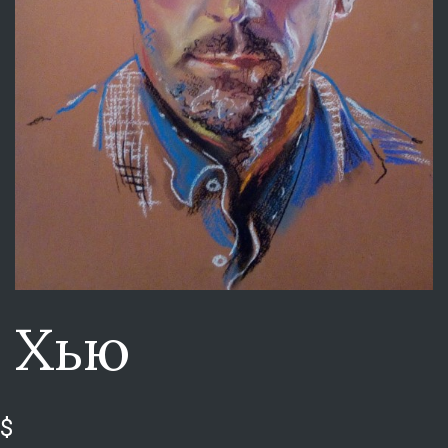
Хью
$