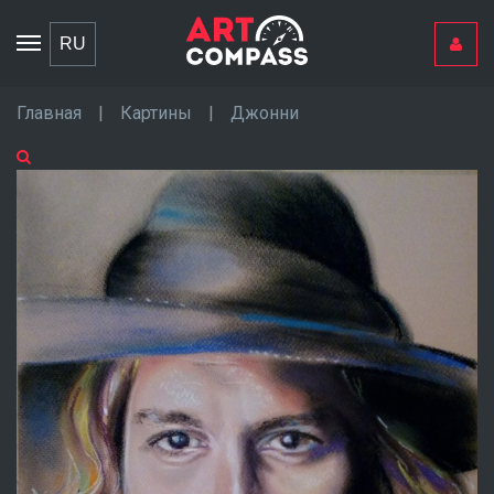
Toggle
RU
navigation
Главная
|
Картины
|
Джонни