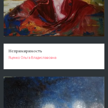
Непримиримость
Яценко Ольга Владиславовна