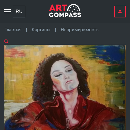
Toggle
RU
navigation
Главная
|
Картины
|
Непримиримость