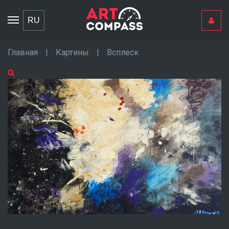
Toggle
RU
navigation
Главная
|
Картины
|
Всплеск