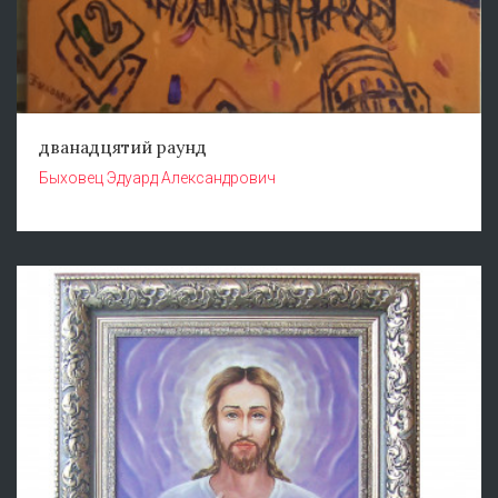
дванадцятий раунд
Быховец Эдуард Александрович