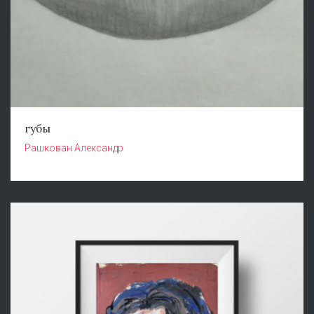
губы
Рашкован Александр