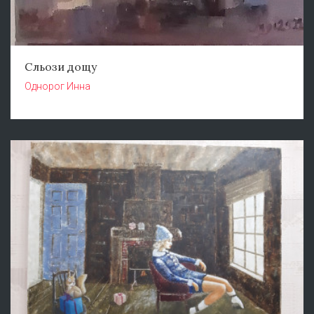
Сльози дощу
Однорог Инна