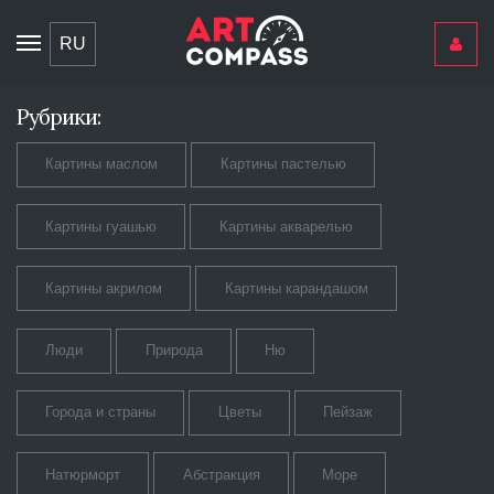
Toggle
RU
navigation
Рубрики:
Картины маслом
Картины пастелью
Картины гуашью
Картины акварелью
Картины акрилом
Картины карандашом
Люди
Природа
Ню
Города и страны
Цветы
Пейзаж
Натюрморт
Абстракция
Море