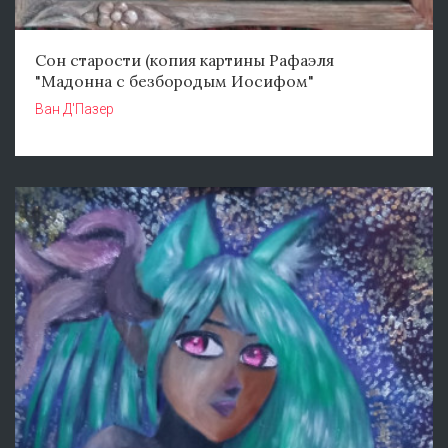
Сон старости (копия картины Рафаэля
"Мадонна с безбородым Иосифом"
Ван Д'Пазер