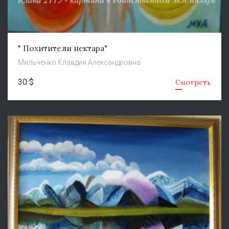
" Похитители нектара"
Мильченко Клавдия Александровна
30 $
Смотреть