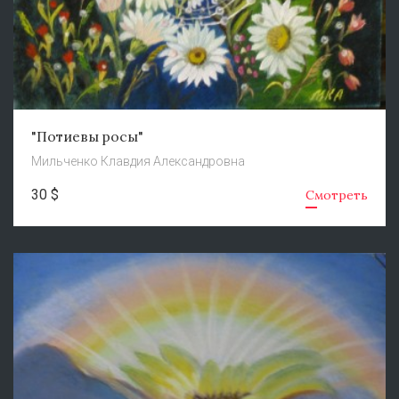
"Потиевы росы"
Мильченко Клавдия Александровна
30 $
Смотреть