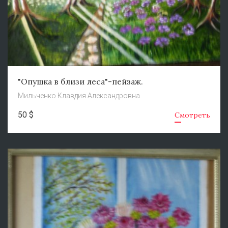
"Опушка в близи леса"-пейзаж.
Мильченко Клавдия Александровна
50 $
Смотреть