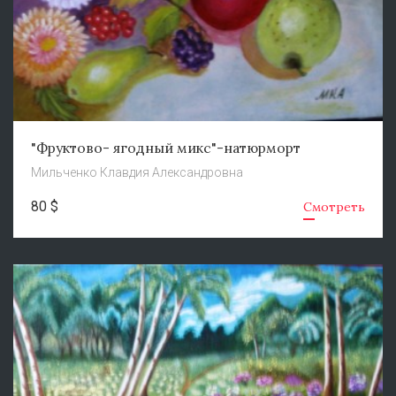
"Фруктово- ягодный микс"-натюрморт
Мильченко Клавдия Александровна
80 $
Смотреть