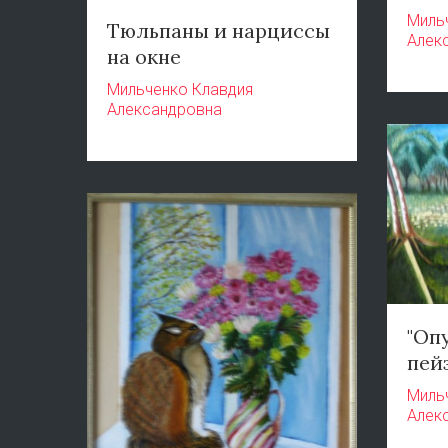
Миль
Тюльпаны и нарциссы
Алек
на окне
Мильченко Клавдия
Александровна
"Оп
пей
Миль
Алек