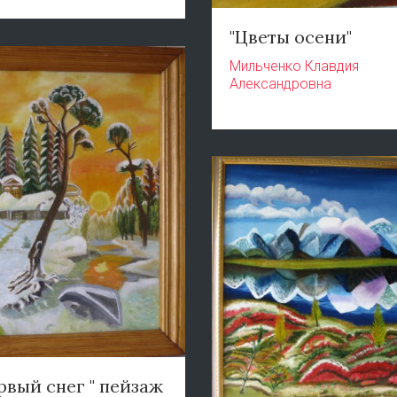
"Цветы осени"
Мильченко Клавдия
Александровна
рвый снег " пейзаж