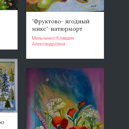
"Фруктово- ягодный
микс"-натюрморт
Мильченко Клавдия
Александровна
ро