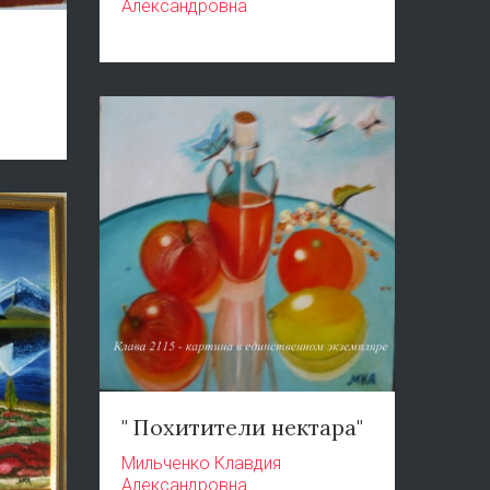
Александровна
" Похитители нектара"
Мильченко Клавдия
Александровна