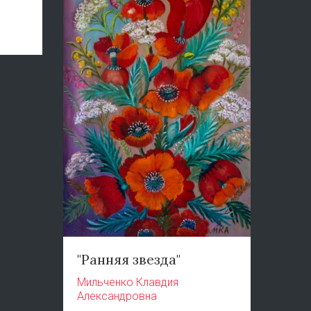
"Ранняя звезда"
Мильченко Клавдия
Александровна