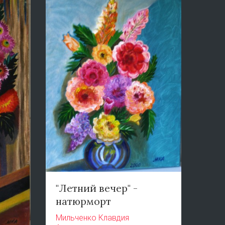
"Летний вечер" -
натюрморт
Мильченко Клавдия