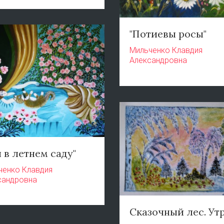
"Потиевы росы"
Мильченко Клавдия
Александровна
 в летнем саду"
ченко Клавдия
сандровна
Сказочный лес. Ут