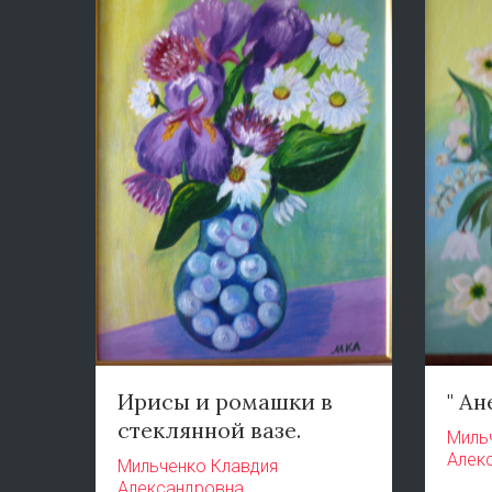
Ирисы и ромашки в
" А
стеклянной вазе.
Миль
Алек
Мильченко Клавдия
Александровна