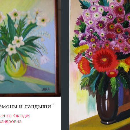
немоны и ландыши "
ченко Клавдия
сандровна