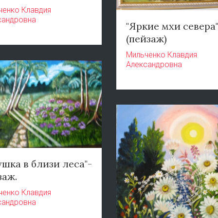
ченко Клавдия
сандровна
"Яркие мхи севера
(пейзаж)
Мильченко Клавдия
Александровна
ушка в близи леса"-
заж.
ченко Клавдия
сандровна