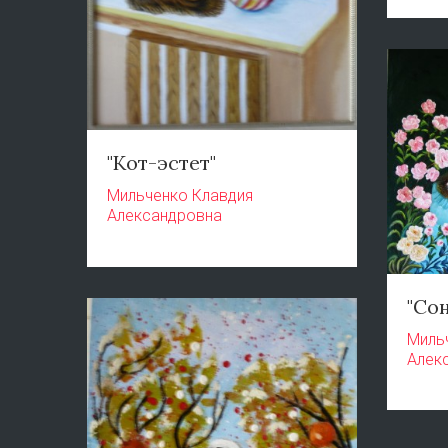
"Кот-эстет"
Мильченко Клавдия
Александровна
"Сон
Миль
Алек