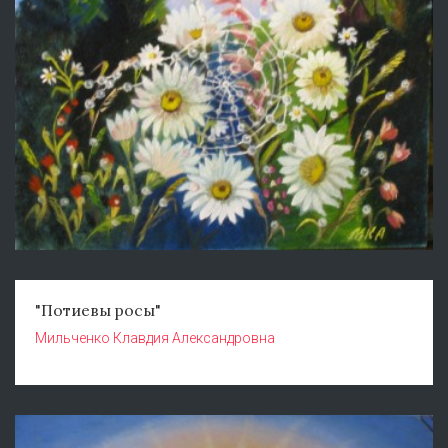
"Потиевы росы"
Мильченко Клавдия Александровна