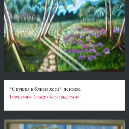
"Опушка в близи леса"-пейзаж.
Мильченко Клавдия Александровна