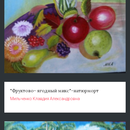
"Фруктово- ягодный микс"-натюрморт
Мильченко Клавдия Александровна