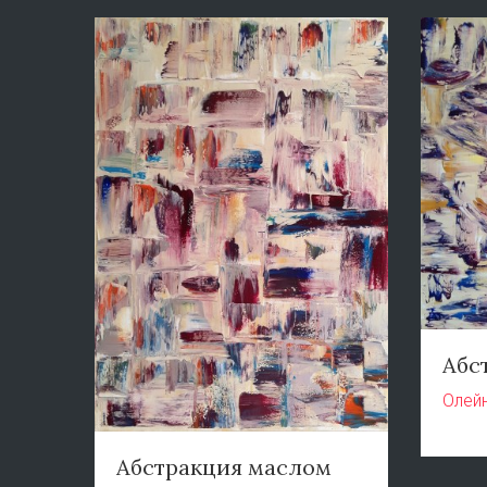
Абс
Олей
Абстракция маслом