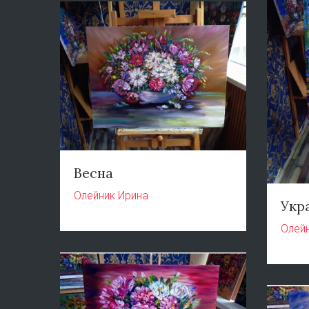
Весна
Олейник Ирина
Укр
Олей