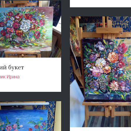
ий букет
ник Ирина