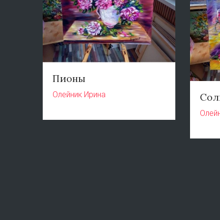
Пионы
Олейник Ирина
Сол
Олей