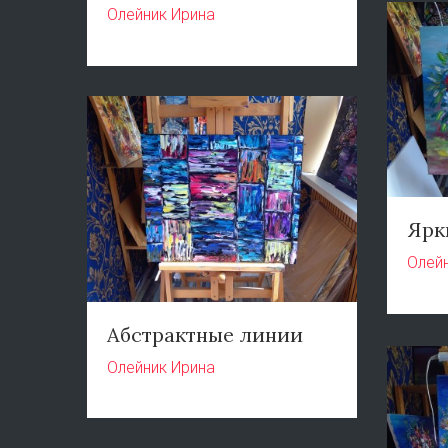
Олейник Ирина
Ярк
Олей
Абстрактные линии
Олейник Ирина