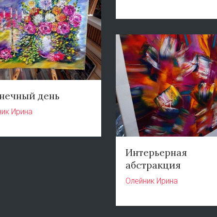
нечный день
ник Ирина
Интерьерная
абстракция
Олейник Ирина