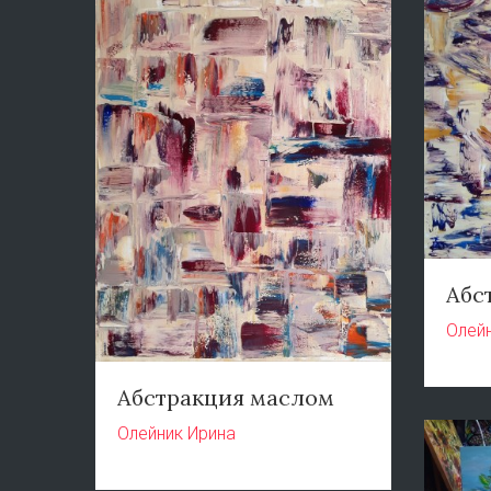
Абс
Олей
Абстракция маслом
Олейник Ирина