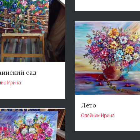
аинский сад
ник Ирина
Лето
Олейник Ирина