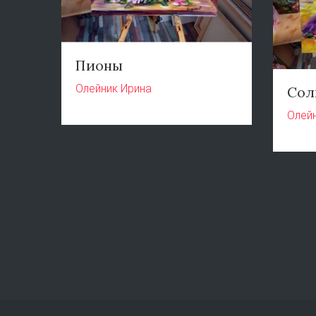
Пионы
Олейник Ирина
Сол
Олей