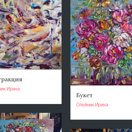
тракция
ник Ирина
Букет
Олейник Ирина