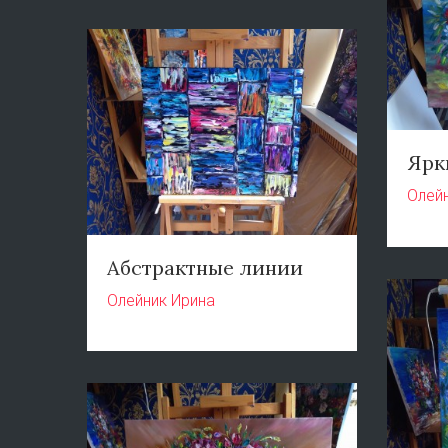
Ярк
Олей
Абстрактные линии
Олейник Ирина