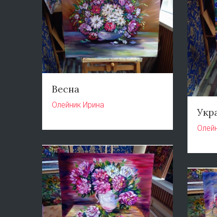
Весна
Олейник Ирина
Укр
Олей