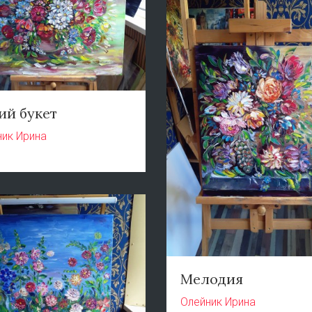
ий букет
ник Ирина
Мелодия
Олейник Ирина