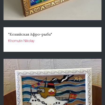
"Кенийская Афро-рыба"
Khomutin Nikolay