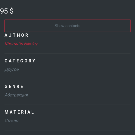
95 $
Show contacts
AUTHOR
Khomutin Nikolay
CATEGORY
Другое
GENRE
Абстракция
MATERIAL
Стекло