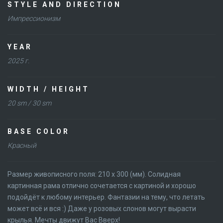
STYLE AND DIRECTION
Импрессионизм
YEAR
2025 г.
WIDTH / HEIGHT
20 sm / 30 sm
BASE COLOR
Красный
Размер живописного поля: 210 х 300 (мм). Солидная
картинная рама отлично сочетается с картиной и хорошо
подойдёт к любому интерьер. Фантазии на тему, что летать
может всё и вся :) Даже у розовых слонов могут вырасти
крылья. Мечты движут Вас Вверх!