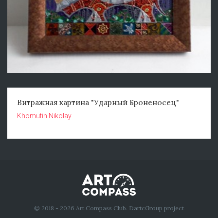
Витражная картина "Ударный Броненосец"
Khomutin Nikolay
© 2018 - 2026 Art Compass Club. DartcGroup project