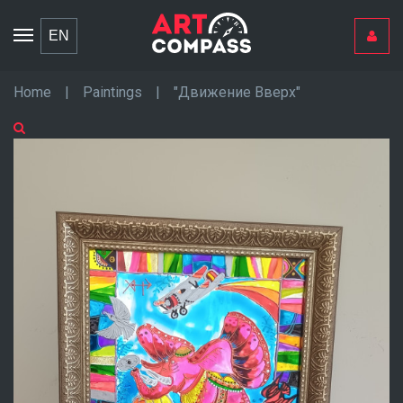
Toggle
EN
navigation
Home
|
Paintings
|
"Движение Вверх"