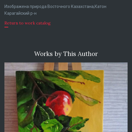
Изображена природа Восточного Казахстана,Катон
Карагайский р-н
Return to work catalog
Works by This Author