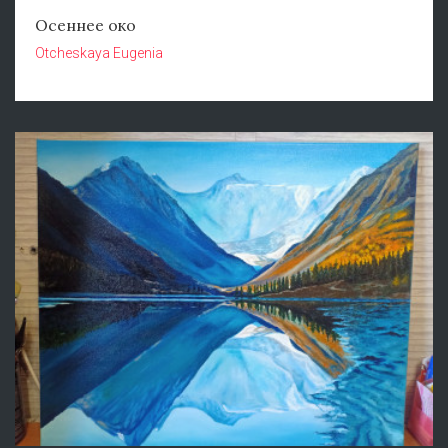
Осеннее око
Otcheskaya Eugenia