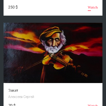
250 $
Watch
Закат
Алексеев Сергей
70 $
Watch