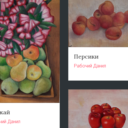
Персики
Рабочий Данил
жай
чий Данил