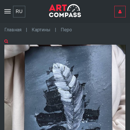
Toggle
RU
navigation
Главная
|
Картины
|
Перо