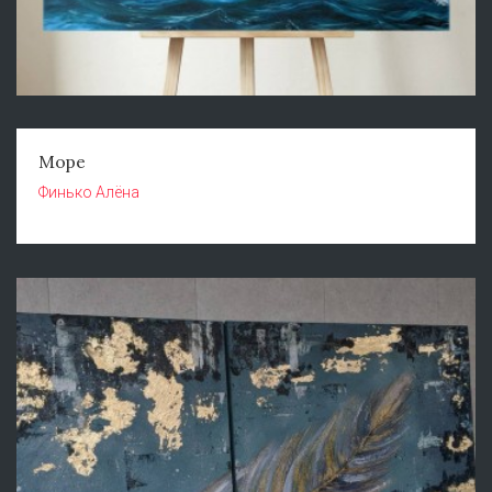
Море
Финько Алёна