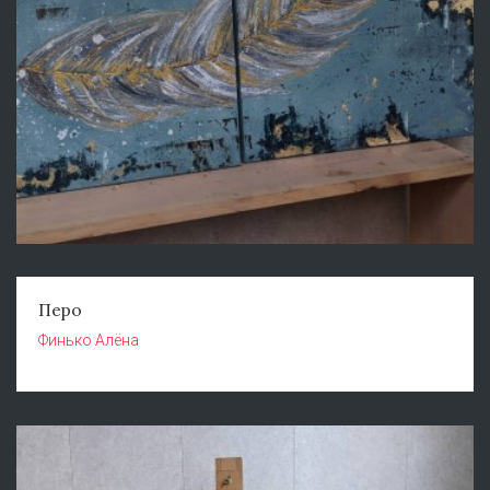
Перо
Финько Алёна