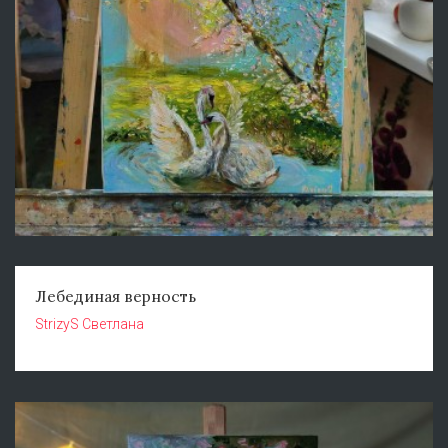
Лебединая верность
StrizyS Светлана