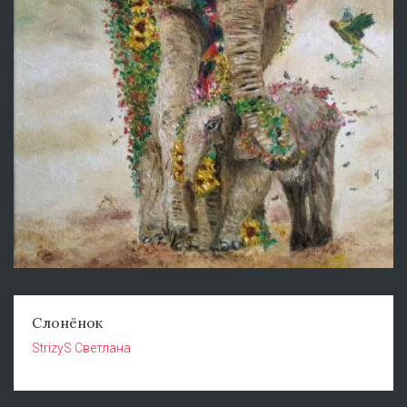
Слонёнок
StrizyS Светлана