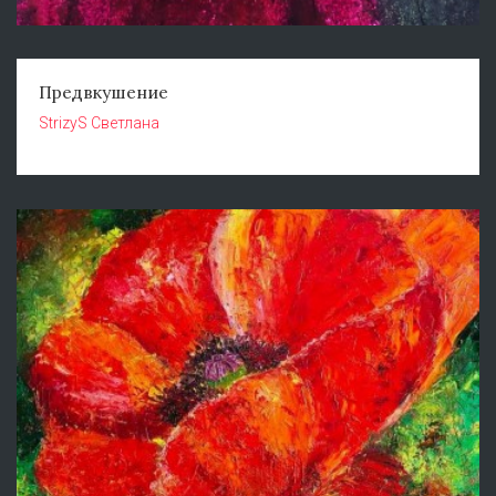
Предвкушение
StrizyS Светлана