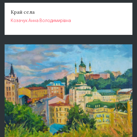
Край села
Козачук Анна Володимирівна