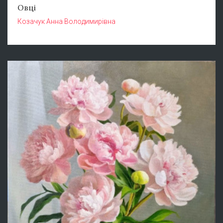
Овці
Козачук Анна Володимирівна