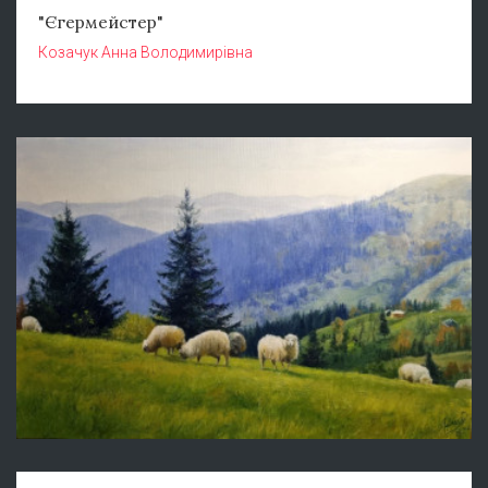
"Єгермейстер"
Козачук Анна Володимирівна