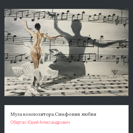
Муза композитора.Симфония любви
Обертас Юрий Александрович