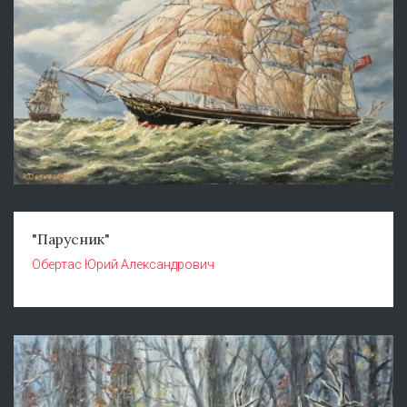
"Парусник"
Обертас Юрий Александрович