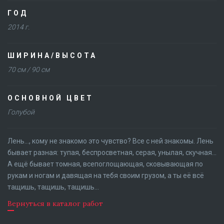
ГОД
2014 г.
ШИРИНА/ВЫСОТА
70 см / 90 см
ОСНОВНОЙ ЦВЕТ
Голубой
Лень..., кому не знакомо это чувство? Все с ней знакомы. Лень
бывает разная: тупая, беспросветная, серая, унылая, скучная...
А ещё бывает томная, всепоглощающая, сковывающая по
рукам и ногам и давящая на тебя своим грузом, а ты её всё
тащишь, тащишь, тащишь...
Вернуться в каталог работ