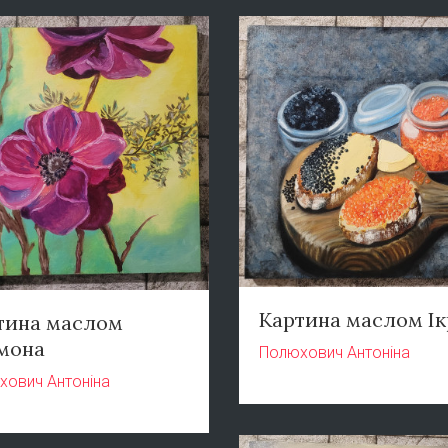
Картина маслом Ік
тина маслом
мона
Полюхович Антоніна
хович Антоніна