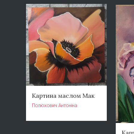
Картина маслом Мак
Полюхович Антоніна
Кар