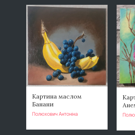
Картина маслом
Кар
Банани
Ане
Полюхович Антоніна
Полю