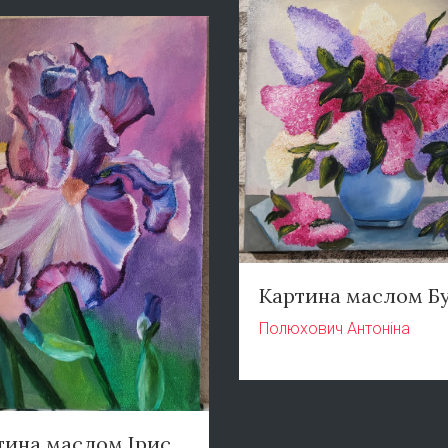
Картина маслом Б
Полюхович Антоніна
тина маслом Ірис