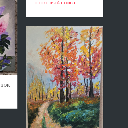
Полюхович Антоніна
узок