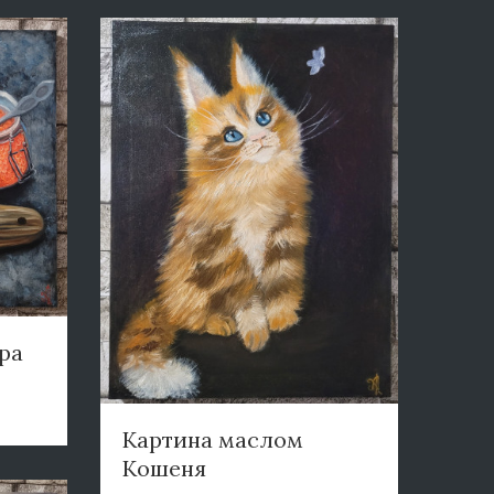
ра
Картина маслом
Кошеня