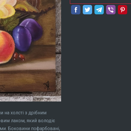
 на холсті з дрібним
вим лаком, який володіє
ми. Боковини пофарбовані,