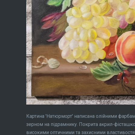
Картина ′Натюрморт′ написана олійними фарбами
зерном на підрамнику. Покрита акрил-фісташко
високими оптичними та захисними властивостя