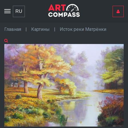
Toggle
RU
navigation
Главная
|
Картины
|
Исток реки Матрёнки