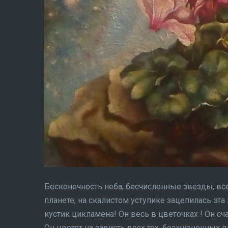
Бесконечность неба, бесчисленные звезды, вс
планете, на скалистом уступике зацепилась эта
кустик цикламена! Он весь в цветочках ! Он сча
Он цветет на зависть всех тех, безжизненных 