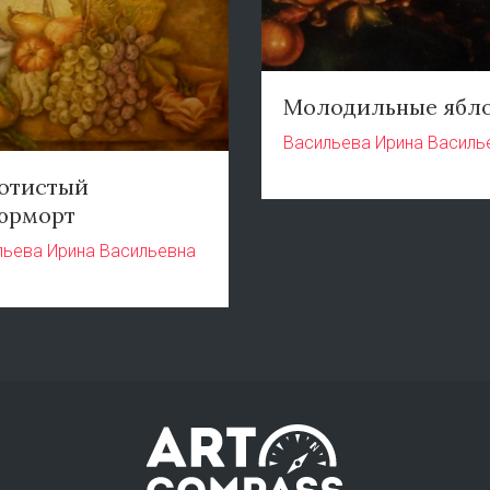
Молодильные ябл
Васильева Ирина Василь
отистый
юрморт
льева Ирина Васильевна