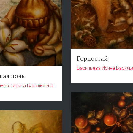
Горностай
Васильева Ирина Василь
ная ночь
льева Ирина Васильевна