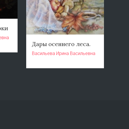
оки
евна
Дары осеннего леса.
Васильева Ирина Васильевна