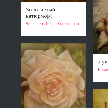
Золотистый
натюрморт
Васильева Ирина Васильевна
Лун
Васи