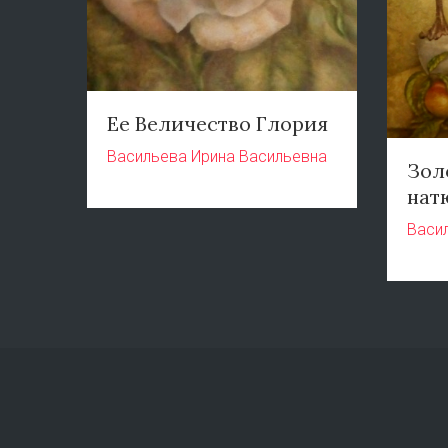
Ее Величество Глория
Васильева Ирина Васильевна
Зол
нат
Васи