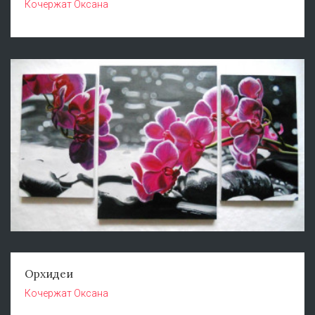
Кочержат Оксана
Орхидеи
Кочержат Оксана