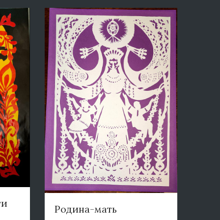
ти
Родина-мать