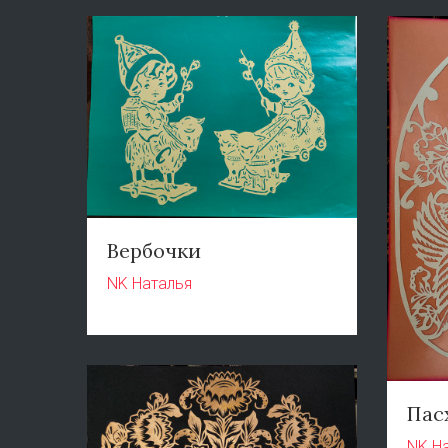
Вербочки
NK Наталья
Пас
NK Н