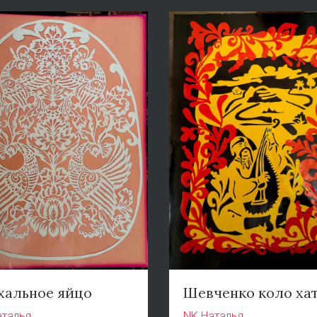
хальное яйцо
Шевченко коло ха
аталья
NK Наталья