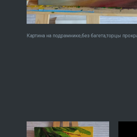
Картина на подрамнике,без багета,торцы прок