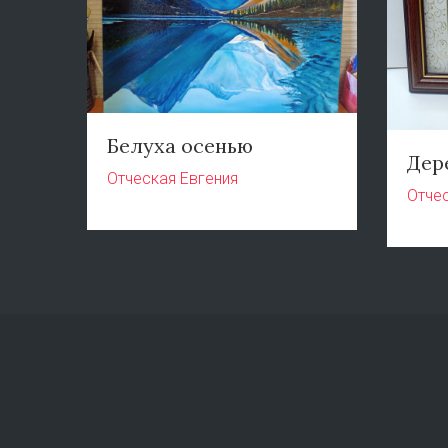
Белуха осенью
Дер
Отческая Евгения
Отчес