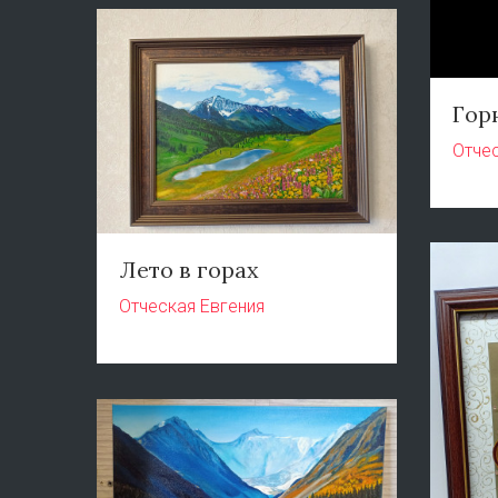
Гор
Отчес
Лето в горах
Отческая Евгения