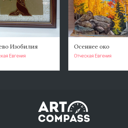
ево Изобилия
Осеннее око
кая Евгения
Отческая Евгения