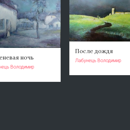
После дождя
еневая ночь
Лабунець Володимир
нець Володимир