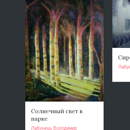
Сир
Лабу
Солнечный свет в
парке
Лабунець Володимир