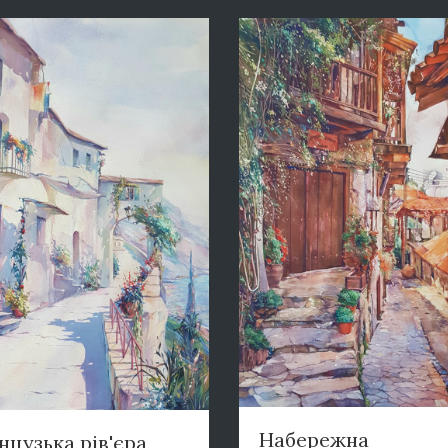
Набережна
нцузька рів'єра