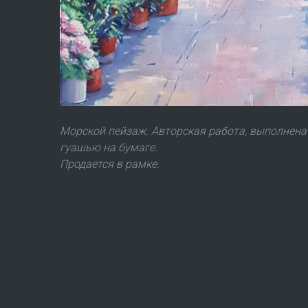
Морской пейзаж. Авторская работа, выполнена
гуашью на бумаге.
Продается в рамке.