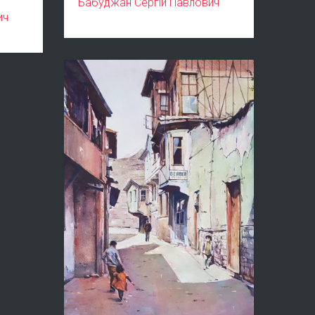
Бабуджан Сергій Павлович
ич