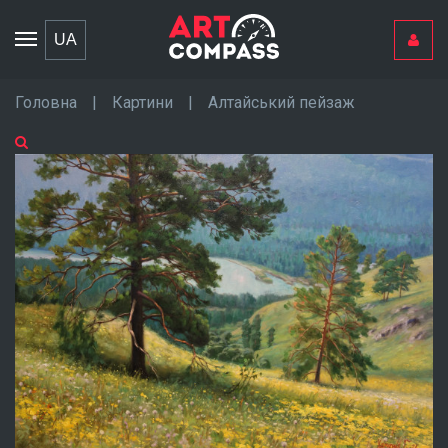
Toggle
UA
navigation
Головна
|
Картини
|
Алтайський пейзаж