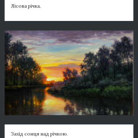
Лісова річка.
Захід сонця над річкою.