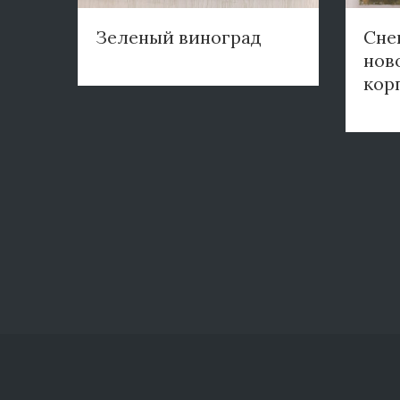
Зеленый виноград
Сне
нов
кор