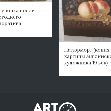
гурочка после
огоднего
поратива
Натюрморт (копия
картины английск
художника 19 век)