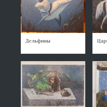
Дельфины
Цар