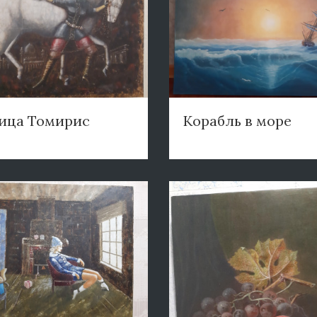
ица Томирис
Корабль в море