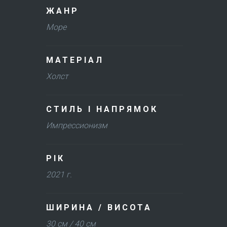
ЖАНР
Море
МАТЕРІАЛ
Холст
СТИЛЬ І НАПРЯМОК
Импрессионизм
РІК
2021 г.
ШИРИНА / ВИСОТА
30 см / 40 см