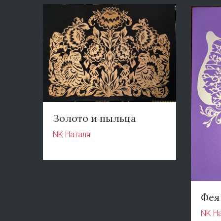
Золото и пыльца
NK Наталя
Фея
NK Н