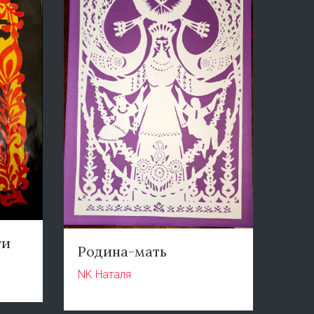
ти
Родина-мать
NK Наталя