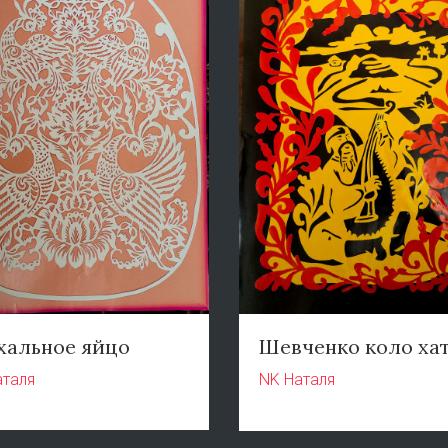
хальное яйцо
Шевченко коло ха
аталя
NK Наталя