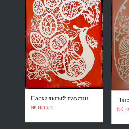
Пасхальный павлин
Пас
NK Наталя
NK Н